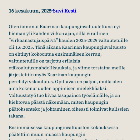
16 kesäkuun, 2025
Suvi Kesti
•
Olen toiminut Kaarinan kaupunginvaltuutettuna nyt
hieman yli kahden viikon ajan, sillä virallinen
”virkaanastujaispäivä” kauden 2025-2029 valtuutetuille
oli 1.6.2025. Tänä aikana Kaarinan kaupunginvaltuusto
on ehtinyt kokoontua ensimmäisen kerran,
valtuutetuille on tarjottu erilaisia
etäkoulutusmahdollisuuksia, ja viime torstaina meille
järjestettiin myös Kaarinan kaupungin
perehdytyskoulutus. Opittavaa on paljon, mutta olen
aina kokenut uuden oppimisen mielekkääksi.
Valtuustotyö tuo kivaa tasapainoa työelämälle, ja on
kiehtovaa päästä näkemään, miten kaupungin
päätöksenteko ja johtaminen oikeasti toimivat kulissien
takana.
Ensimmäisessä kaupunginvaltuuston kokouksessa
päätettiin muun muassa kaupungin