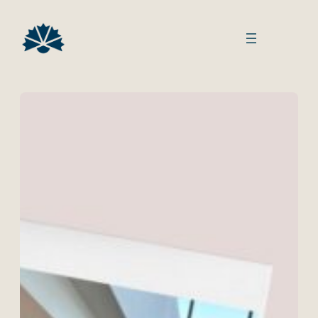
Siirry
sisältöön