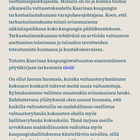
luottamuspaikkajaosta. Minulla on ilo ja kunnia toimia
alkaneella valtuustokaudella Kaarinan kaupungin
tarkastuslautakunnan varapuheenjohtajana. Koen, että
tarkastuslautakunta toimii erinomaisena
näköalapaikkana koko kaupungin päätöksentekoon.
Tarkastuslautakunnan tehtävänä on arvioida valtuuston
asettamien toiminnan ja talouden tavoitteiden
toteutumista kunnassa ja kuntakonsernissa.
Tutustu Kaarinan kaupunginvaltuuston ensimmäiseen
pöytäkirjaan tarkemmin
tästä
!
On ollut hienoa huomata, kuinka valtuustoryhmämme
kokeneet konkarit tukevat meitä uusia valtuutettuja.
Ryhmässämme vallitsee muutenkin erinomainen henki.
Ilahduttavana yllätyksenä olen saanut huomata, että
kaikilla valtuutetuilla on mahdollisuus osallistua
valtuustoryhmän kokousten ohella myös
hallitusryhmän kokouksiin. Tämä tarjoaa meille
arvokkaan mahdollisuuden vaikuttaa myös
kaupunginhallituksessa käsiteltäviin asioihin, sillä