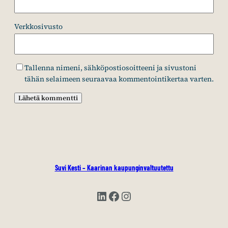
Verkkosivusto
Tallenna nimeni, sähköpostiosoitteeni ja sivustoni
tähän selaimeen seuraavaa kommentointikertaa varten.
Suvi Kesti – Kaarinan kaupunginvaltuutettu
LinkedIn
Facebook
Instagram