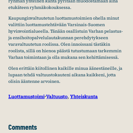
ryhmän yhteinen kanta pyritään muodostamaan aina
etukäteen ryhmäkokouksessa.
Kaupunginvaltuutetun luottamustoimien ohella minut
valittiin luottamustehtävään Varsinais-Suomen
hyvinvointialueella. Tänään osallistuin Varhan pelastus-
ja ensihoitopalvelulautakunnan perehdytykseen
varavaltuutetun roolissa. Olen innoissani tästäkin
roolista, sillä on hienoa päästä tutustumaan tarkemmin
Varhan toimintaan ja olla mukana sen kehittämisessä.
Olen erittäin kiitollinen kaikille minua äänestäneille, ja
lupaan tehdä valtuustokauteni aikana kaikkeni, jotta
olisin ääntenne arvoinen.
Luottamustoimi
Valtuusto
, 
Yhteiskunta
•
Comments