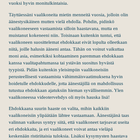
vuoksi hyvin monitulkintaisia.
Täyttäessäni vaalikoneita mietin menneitä vuosia, jolloin olin
äänestysikäinen mutten vielä ehdolla. Pohdin, pidinkö
vaalikoneeseen vastaamista silloin haastavana, mutta en
muistanut kokeneeni niin. Toisinaan kuitenkin tuntui, että
vaalikoneen suosittelemat ehdokkaat eivät lopulta olleetkaan
niitä, joille halusin ääneni antaa. Tähän on voinut vaikuttaa
moni asia, esimerkiksi kohtaaminen paremman ehdokkaan
kanssa vaalitapahtumassa tai ystävän suositus hyvästä
tyypistä. Pidän kuitenkin yleisimpiin vaalikoneisiin
perusteellisesti vastaamista vähimmäisvaatimuksena hyvin
hoidetulle ehdokkudelle, jotta äänestäjillä on mahdollisuus
tutustua ehdokkaan ajatuksiin hieman syvällisemmin. Ylen
vaalikoneessa videotervehdys oli myös hauska lisä!
Ehdokkaana suurin haaste on valita, mihin kaikkiin
vaalikoneisiin ylipäätään lähtee vastaamaan. Äänestäjänä taas
valinnan vaikeus syntyy siitä, että vaalikoneet tarjoavat useita
eri ehdokkaita, ja eri vaalikoneet voivat antaa vieläpä
keskenään ristiriitaisia tuloksia. Lisäksi kysymysten haastava