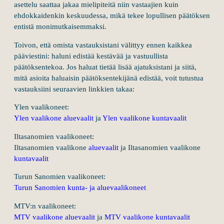
asettelu saattaa jakaa mielipiteitä niin vastaajien kuin
ehdokkaidenkin keskuudessa, mikä tekee lopullisen päätöksen
entistä monimutkaisemmaksi.
Toivon, että omista vastauksistani välittyy ennen kaikkea
pääviestini: haluni edistää kestävää ja vastuullista
päätöksentekoa. Jos haluat tietää lisää ajatuksistani ja siitä,
mitä asioita haluaisin päätöksentekijänä edistää, voit tutustua
vastauksiini seuraavien linkkien takaa:
Ylen vaalikoneet:
Ylen vaalikone aluevaalit
ja
Ylen vaalikone kuntavaalit
Iltasanomien vaalikoneet:
Iltasanomien vaalikone
aluevaalit
ja Iltasanomien vaalikone
kuntavaalit
Turun Sanomien vaalikoneet:
Turun Sanomien kunta- ja aluevaalikoneet
MTV:n vaalikoneet:
MTV vaalikone aluevaalit
ja
MTV vaalikone kuntavaalit