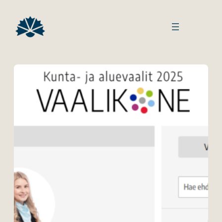
Siirry
sisältöön